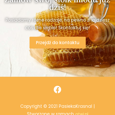
dziś!
Posiadamy różne rodzaje, na pewno znajdziesz
coś dla siebie! Skontaktuj się!
Przejdź do kontaktu
Copyright © 2021 PasiekaKrasnal |
Stworzone w ramach
atwi.pl