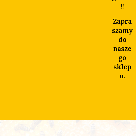
!!
Zapra
szamy
do
nasze
go
sklep
u.