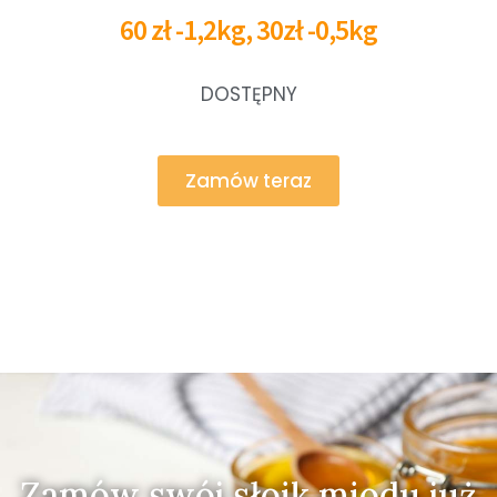
60 zł -1,2kg, 30zł -0,5kg
DOSTĘPNY
Zamów teraz
Zamów swój słoik miodu już