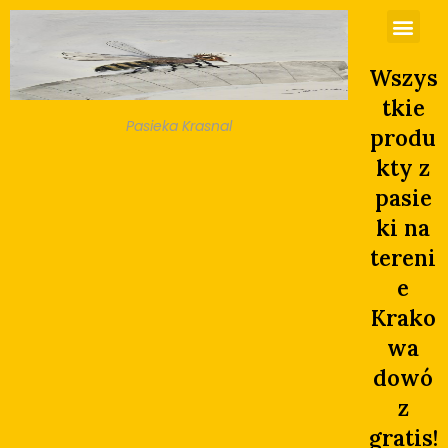
Wszys
tkie
Pasieka Krasnal
produ
kty z
pasie
ki na
tereni
e
Krako
wa
dowó
z
gratis!